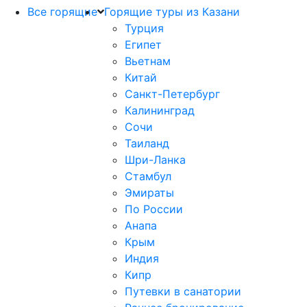
Все горящие
Горящие туры из Казани
Турция
Египет
Вьетнам
Китай
Санкт-Петербург
Калининград
Сочи
Таиланд
Шри-Ланка
Стамбул
Эмираты
По России
Анапа
Крым
Индия
Кипр
Путевки в санатории