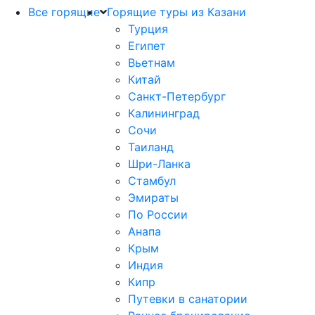
Все горящие
Горящие туры из Казани
Турция
Египет
Вьетнам
Китай
Санкт-Петербург
Калининград
Сочи
Таиланд
Шри-Ланка
Стамбул
Эмираты
По России
Анапа
Крым
Индия
Кипр
Путевки в санатории