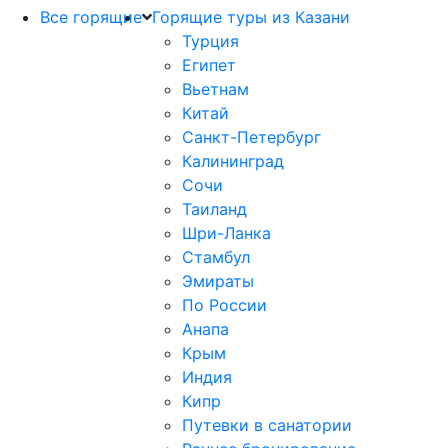
Все горящие
Горящие туры из Казани
Турция
Египет
Вьетнам
Китай
Санкт-Петербург
Калининград
Сочи
Таиланд
Шри-Ланка
Стамбул
Эмираты
По России
Анапа
Крым
Индия
Кипр
Путевки в санатории