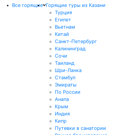
Все горящие
Горящие туры из Казани
Турция
Египет
Вьетнам
Китай
Санкт-Петербург
Калининград
Сочи
Таиланд
Шри-Ланка
Стамбул
Эмираты
По России
Анапа
Крым
Индия
Кипр
Путевки в санатории