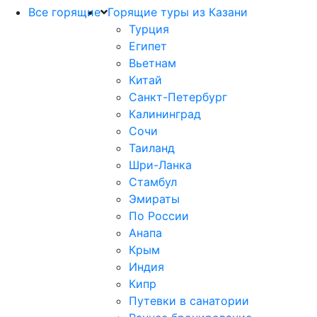
Все горящие
Горящие туры из Казани
Турция
Египет
Вьетнам
Китай
Санкт-Петербург
Калининград
Сочи
Таиланд
Шри-Ланка
Стамбул
Эмираты
По России
Анапа
Крым
Индия
Кипр
Путевки в санатории