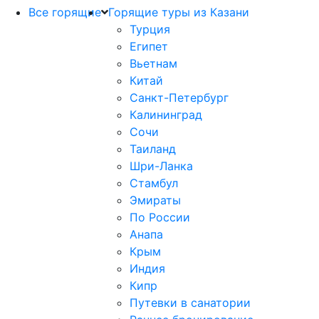
Все горящие
Горящие туры из Казани
Турция
Египет
Вьетнам
Китай
Санкт-Петербург
Калининград
Сочи
Таиланд
Шри-Ланка
Стамбул
Эмираты
По России
Анапа
Крым
Индия
Кипр
Путевки в санатории