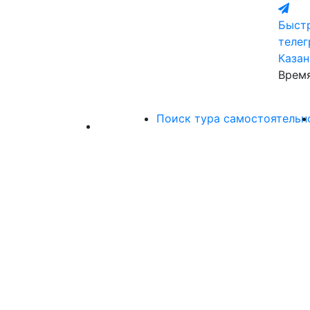
Быстр
теле
Казан
Время
Поиск тура самостоятельн