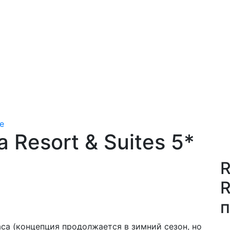
е
a Resort & Suites 5*
R
R
п
часа (концепция продолжается в зимний сезон, но