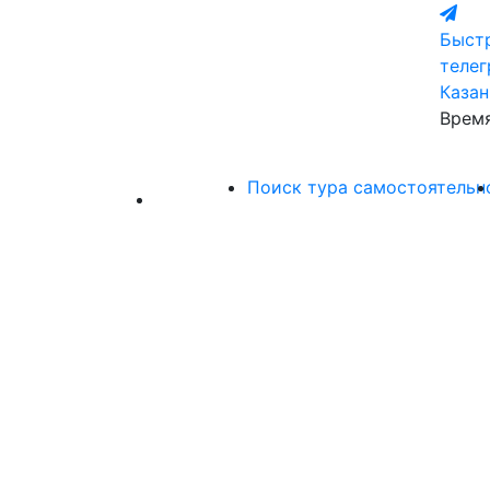
Быстр
теле
Казан
Время
Поиск тура самостоятельн