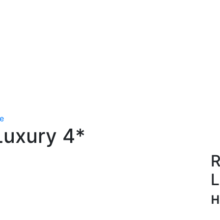
е
Luxury 4*
R
L
н