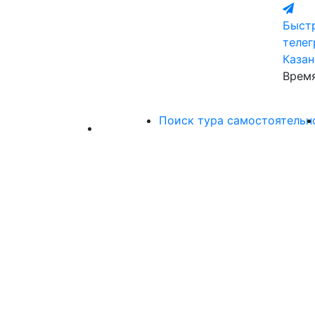
Быстр
теле
Казан
Время
Поиск тура самостоятельн