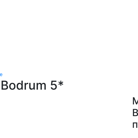
е
e Bodrum 5*
M
B
п