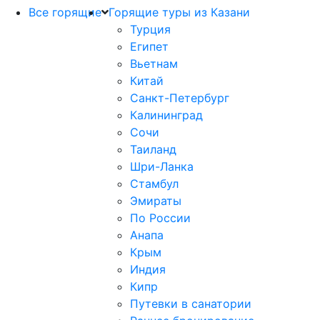
Все горящие
Горящие туры из Казани
Турция
Египет
Вьетнам
Китай
Санкт-Петербург
Калининград
Сочи
Таиланд
Шри-Ланка
Стамбул
Эмираты
По России
Анапа
Крым
Индия
Кипр
Путевки в санатории