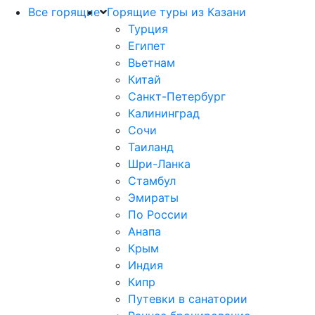
Все горящие
Горящие туры из Казани
Турция
Египет
Вьетнам
Китай
Санкт-Петербург
Калининград
Сочи
Таиланд
Шри-Ланка
Стамбул
Эмираты
По России
Анапа
Крым
Индия
Кипр
Путевки в санатории