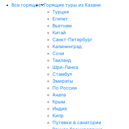
Все горящие
Горящие туры из Казани
Турция
Египет
Вьетнам
Китай
Санкт-Петербург
Калининград
Сочи
Таиланд
Шри-Ланка
Стамбул
Эмираты
По России
Анапа
Крым
Индия
Кипр
Путевки в санатории