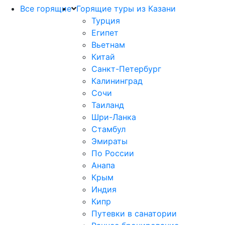
Все горящие
Горящие туры из Казани
Турция
Египет
Вьетнам
Китай
Санкт-Петербург
Калининград
Сочи
Таиланд
Шри-Ланка
Стамбул
Эмираты
По России
Анапа
Крым
Индия
Кипр
Путевки в санатории