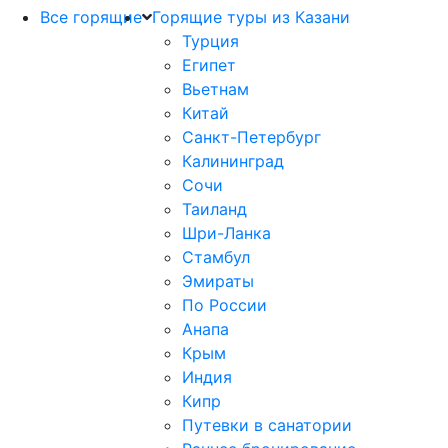
Все горящие
Горящие туры из Казани
Турция
Египет
Вьетнам
Китай
Санкт-Петербург
Калининград
Сочи
Таиланд
Шри-Ланка
Стамбул
Эмираты
По России
Анапа
Крым
Индия
Кипр
Путевки в санатории