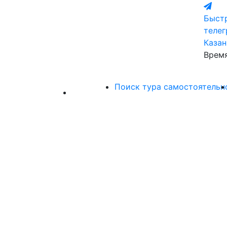
Быстр
теле
Казан
Время
Поиск тура самостоятельн