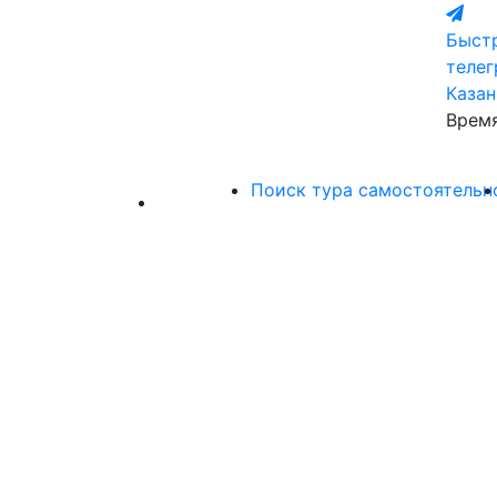
Быстр
теле
Казан
Время
Поиск тура самостоятельн