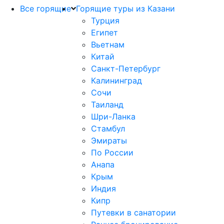
Все горящие
Горящие туры из Казани
Турция
Египет
Вьетнам
Китай
Санкт-Петербург
Калининград
Сочи
Таиланд
Шри-Ланка
Стамбул
Эмираты
По России
Анапа
Крым
Индия
Кипр
Путевки в санатории