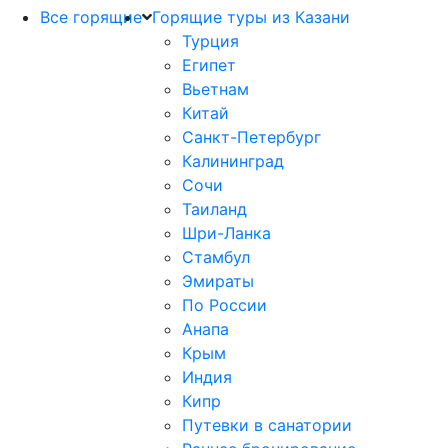
Все горящие
Горящие туры из Казани
Турция
Египет
Вьетнам
Китай
Санкт-Петербург
Калининград
Сочи
Таиланд
Шри-Ланка
Стамбул
Эмираты
По России
Анапа
Крым
Индия
Кипр
Путевки в санатории