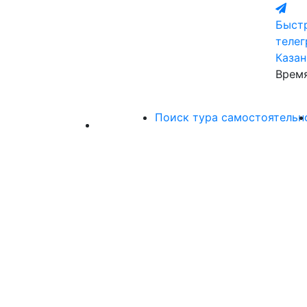
Быстр
теле
Казан
Время
Поиск тура самостоятельн