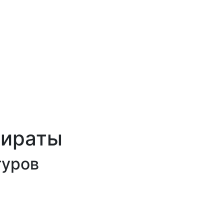
мираты
туров