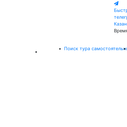
Быстр
теле
Казан
Время
Поиск тура самостоятельн